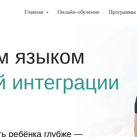
Главная
Онлайн-обучение
Программы 
языком
интеграции
ебёнка глубже —
рвной системы