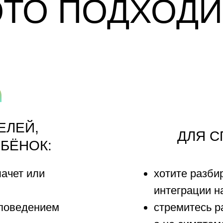
Й,
ДЛЯ СПЕЦИАЛ
ОК:
 или
хотите разбираться в с
интеграции на глубоком
дением
стремитесь работать с 
а не симптомом
рики
хотите понимать движен
но к звукам/
реакцию тела
цените системный подх
 дети», и вы не
основу