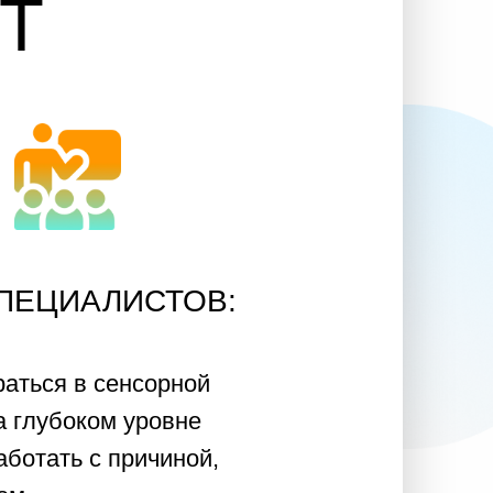
ИСТОВ:
енсорной
 уровне
причиной,
ие, опору,
од и научную