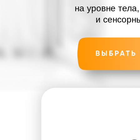
и сенсорных п
ЭТ