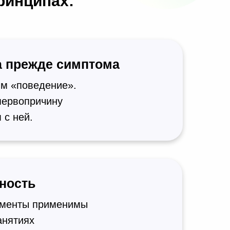
ринципах:
 прежде симптома
им «поведение».
ервопричину
 с ней.
ность
ументы применимы
анятиях