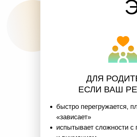
ДЛЯ РОДИТЕЛЕ
ЕСЛИ ВАШ РЕБЁН
быстро перегружается, плачет
«зависает»
испытывает сложности с пове
и вниманием
имеет задержки речи или мото
реагирует слишком чувствитель
движению
ведёт себя «не так, как другие