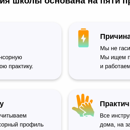
я школы основана на пяти п
Причина
Мы не гас
енсорную
Мы ищем п
юю практику.
и работаем
у
Практич
учитываем
Все инстр
нсорный профиль
дома, на з