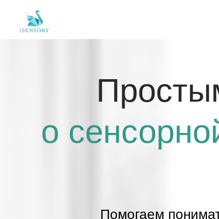
Простым 
о сенсорной 
Помогаем понимать р
на уровне тела, не